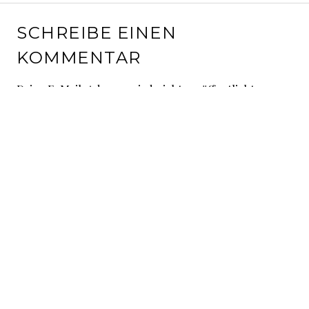
SCHREIBE EINEN
KOMMENTAR
Deine E-Mail-Adresse wird nicht veröffentlicht.
Erforderliche Felder sind mit
*
markiert
Kommentar
*