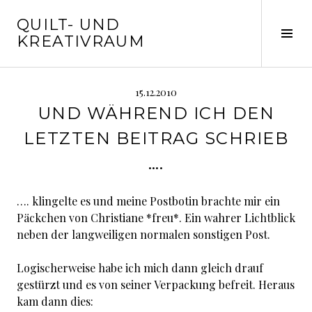
Springe
QUILT- UND
zum
Seit
KREATIVRAUM
Inhalt
ums
15.12.2010
UND WÄHREND ICH DEN
LETZTEN BEITRAG SCHRIEB
….
…. klingelte es und meine Postbotin brachte mir ein
Päckchen von Christiane *freu*. Ein wahrer Lichtblick
neben der langweiligen normalen sonstigen Post.
Logischerweise habe ich mich dann gleich drauf
gestürzt und es von seiner Verpackung befreit. Heraus
kam dann dies: