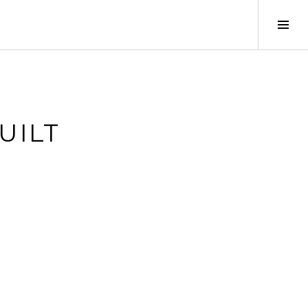
Seit
ums
UILT