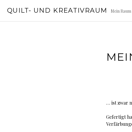
Springe
QUILT- UND KREATIVRAUM
zum
Mein Raum 
Inhalt
MEI
… ist zwar n
Gefertigt h
Verfärbunge