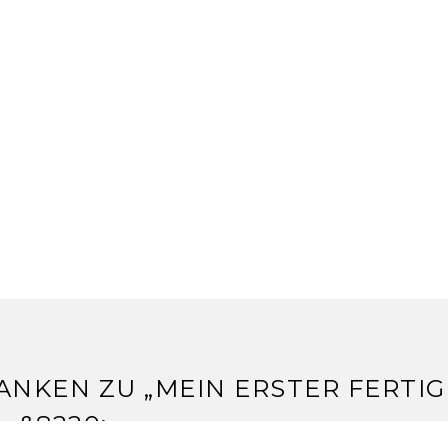
ANKEN ZU „
MEIN ERSTER FERTI
 …
&8220;