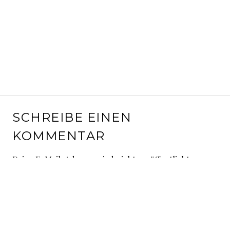
SCHREIBE EINEN
KOMMENTAR
Deine E-Mail-Adresse wird nicht veröffentlicht.
Erforderliche Felder sind mit
*
markiert
Kommentar
*