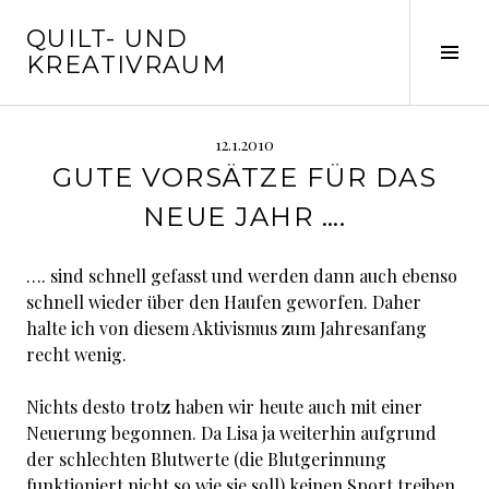
Springe
QUILT- UND
zum
Seit
KREATIVRAUM
Inhalt
ums
12.1.2010
GUTE VORSÄTZE FÜR DAS
NEUE JAHR ….
…. sind schnell gefasst und werden dann auch ebenso
schnell wieder über den Haufen geworfen. Daher
halte ich von diesem Aktivismus zum Jahresanfang
recht wenig.
Nichts desto trotz haben wir heute auch mit einer
Neuerung begonnen. Da Lisa ja weiterhin aufgrund
der schlechten Blutwerte (die Blutgerinnung
funktioniert nicht so wie sie soll) keinen Sport treiben