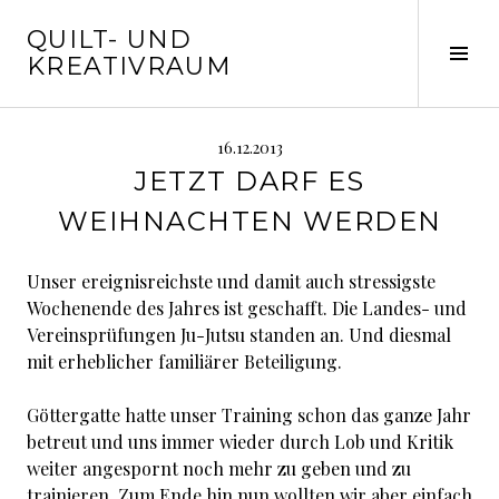
Springe
QUILT- UND
zum
Seit
KREATIVRAUM
Inhalt
ums
16.12.2013
JETZT DARF ES
WEIHNACHTEN WERDEN
Unser ereignisreichste und damit auch stressigste
Wochenende des Jahres ist geschafft. Die Landes- und
Vereinsprüfungen Ju-Jutsu standen an. Und diesmal
mit erheblicher familiärer Beteiligung.
Göttergatte hatte unser Training schon das ganze Jahr
betreut und uns immer wieder durch Lob und Kritik
weiter angespornt noch mehr zu geben und zu
trainieren. Zum Ende hin nun wollten wir aber einfach