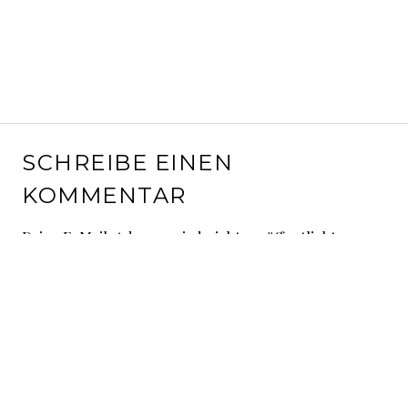
SCHREIBE EINEN
KOMMENTAR
Deine E-Mail-Adresse wird nicht veröffentlicht.
Erforderliche Felder sind mit
*
markiert
Kommentar
*