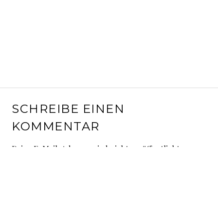
SCHREIBE EINEN
KOMMENTAR
Deine E-Mail-Adresse wird nicht veröffentlicht.
Erforderliche Felder sind mit
*
markiert
Kommentar
*