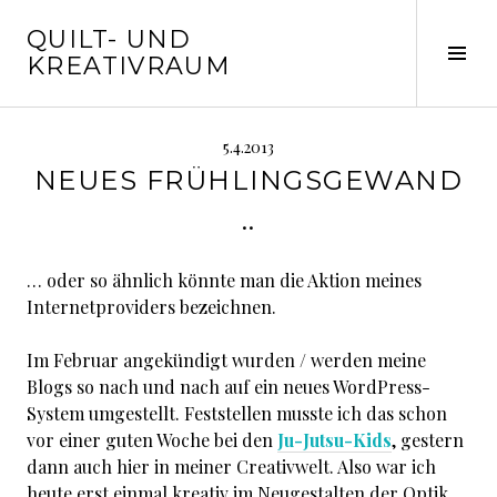
Springe
QUILT- UND
zum
Seit
KREATIVRAUM
Inhalt
ums
5.4.2013
NEUES FRÜHLINGSGEWAND
..
… oder so ähnlich könnte man die Aktion meines
Internetproviders bezeichnen.
Im Februar angekündigt wurden / werden meine
Blogs so nach und nach auf ein neues WordPress-
System umgestellt. Feststellen musste ich das schon
vor einer guten Woche bei den
Ju-Jutsu-Kids
, gestern
dann auch hier in meiner Creativwelt. Also war ich
heute erst einmal kreativ im Neugestalten der Optik.