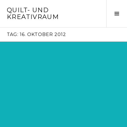
Springe
QUILT- UND
zum
Seit
KREATIVRAUM
Inhalt
ums
TAG:
16. OKTOBER 2012