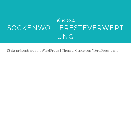
16.10.2012
SOCKENWOLLERESTEVERWERT
UNG
Stolz präsentiert von WordPress
|
Theme: Cubic von
WordPress.com
.