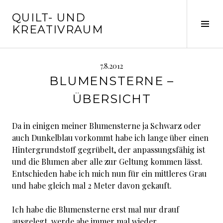
Springe
QUILT- UND
zum
Seit
KREATIVRAUM
Inhalt
ums
7.8.2012
BLUMENSTERNE –
ÜBERSICHT
Da in einigen meiner Blumensterne ja Schwarz oder
auch Dunkelblau vorkommt habe ich lange über einen
Hintergrundstoff gegrübelt, der anpassungsfähig ist
und die Blumen aber alle zur Geltung kommen lässt.
Entschieden habe ich mich nun für ein mittleres Grau
und habe gleich mal 2 Meter davon gekauft.
Ich habe die Blumensterne erst mal nur drauf
ausgelegt, werde abe immer mal wieder