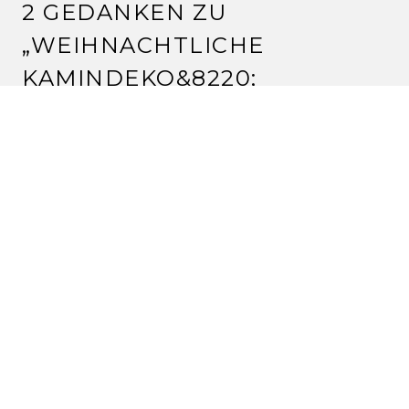
2 GEDANKEN ZU
„
WEIHNACHTLICHE
KAMINDEKO
&8220;
SILVIA
20.12.2011 um 16:06 Uhr
Ach herrje, mein Stiefelchen! Das Teil ist auch schon
wieder 7 Jahre alt, irre gell?
Aber es ist ein Eigenentwurf nur für dich gewesen,
darauf bin ich heute noch stolz *lach*
lg silvia
Antworten
SILVIA