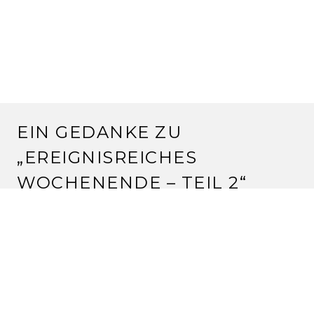
EIN GEDANKE ZU
„
EREIGNISREICHES
WOCHENENDE – TEIL 2
“
SILVIA
21.2.2011 um 11:49 Uhr
der SE fehlt noch auf meiner liste!
wir sind totale fans vom tand der vampire, die haben