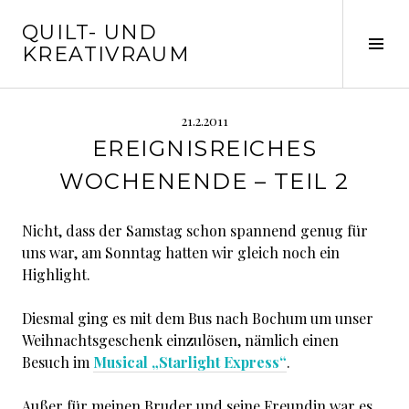
Springe
QUILT- UND
zum
Seit
KREATIVRAUM
Inhalt
ums
21.2.2011
EREIGNISREICHES
WOCHENENDE – TEIL 2
Nicht, dass der Samstag schon spannend genug für
uns war, am Sonntag hatten wir gleich noch ein
Highlight.
Diesmal ging es mit dem Bus nach Bochum um unser
Weihnachtsgeschenk einzulösen, nämlich einen
Besuch im
Musical „Starlight Express“
.
Außer für meinen Bruder und seine Freundin war es