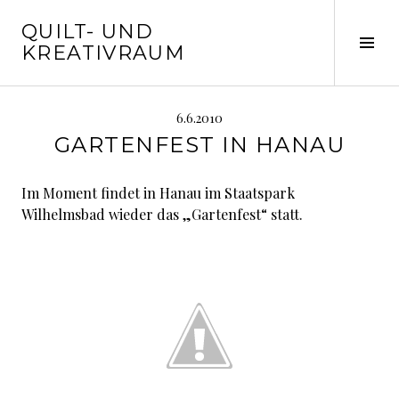
Springe
QUILT- UND
zum
Seit
KREATIVRAUM
Inhalt
ums
6.6.2010
GARTENFEST IN HANAU
Im Moment findet in Hanau im Staatspark
Wilhelmsbad wieder das „Gartenfest“ statt.