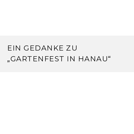
EIN GEDANKE ZU
„
GARTENFEST IN HANAU
“
BIRGID
9.6.2010 um 07:35 Uhr
Wow! Diese Hundertwasser-Luxus-Vogelappartements
sind ja ein toller Blickfang! Könnte ich mir gut in
meinem wilden Garten vorstellen, besonders wenn sie
als Gruppe eng zusammenstehen….Unserer Katze
würde das sicher auch gefallen, weshalb so eine