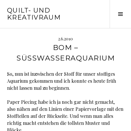
Springe
QUILT- UND
zum
Seit
KREATIVRAUM
Inhalt
ums
2.6.2010
BOM –
SÜSSWASSERAQUARIUM
So, nun ist inzwischen der Stoff für unser stoffiges
Aquarium gekommen und ich konnte es heute früh
nicht lassen mal zu beginnen.
Paper Piecing habe ich ja noch gar nicht gemacht,
also nähen auf den Linien einer Papiervorlage mit den
Stoffteilen auf der Rückseite. Und wenn man alles
richtig macht entstehen die tollsten Muster und
Blöcke.