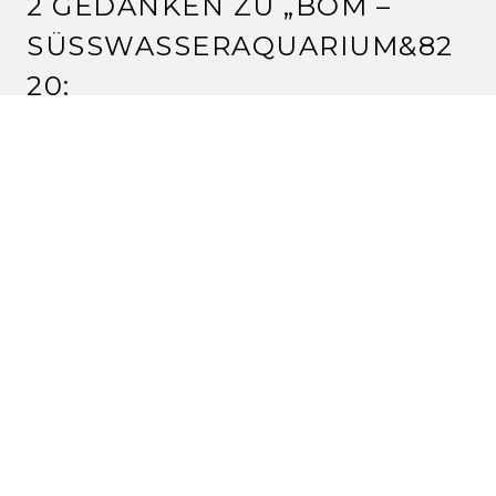
2 GEDANKEN ZU „
BOM –
SÜSSWASSERAQUARIUM
&82
20;
SILVIA
2.6.2010 um 14:10 Uhr
hallo claudia, wenn ich pp mache, dann nehme ich ein
deutlich größeres stück, und schneid den überstand
erst hinterher ab. so kann es nicht zu klein sein. denn
das könnte man sich in den hintern beißen, oder??
Ich freue mich schon auf fisch – ess ich für mein leben
gern*duckundrenn*
lg silvia
Antworten