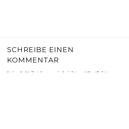
SCHREIBE EINEN
KOMMENTAR
Deine E-Mail-Adresse wird nicht veröffentlicht.
Erforderliche Felder sind mit
*
markiert
Kommentar
*