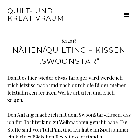
Springe
QUILT- UND
zum
Seit
KREATIVRAUM
Inhalt
ums
8.1.2018
NÄHEN/QUILTING – KISSEN
„SWOONSTAR“
Damit es hier wieder etwas farbiger wird werde ich
mich jetzt so nach und nach durch die Bilder meiner
letztjährigen fertigen Werke arbeiten und Euch
zeigen.
Den Anfang mache ich mit dem SwoonStar-Kissen, das
ich für Tochterkind zu Weihnachten genäht habe. Die
Stoffe sind von TulaPink und ich habe im Spätsommer
ein kleines Päckchen Reststücke erstanden.