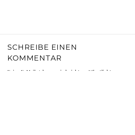
SCHREIBE EINEN
KOMMENTAR
Deine E-Mail-Adresse wird nicht veröffentlicht.
Erforderliche Felder sind mit
*
markiert
Kommentar
*