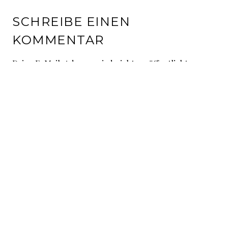
SCHREIBE EINEN
KOMMENTAR
Deine E-Mail-Adresse wird nicht veröffentlicht.
Erforderliche Felder sind mit
*
markiert
Kommentar
*