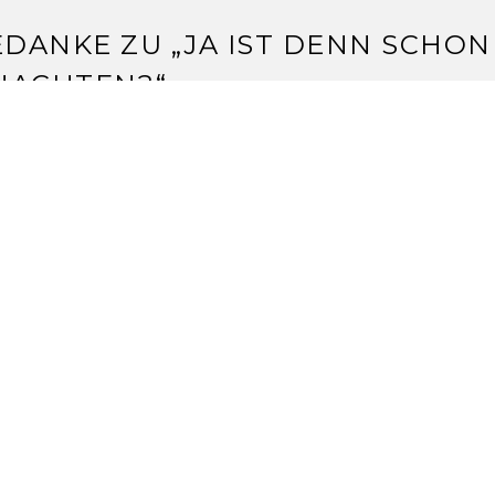
EDANKE ZU „
JA IST DENN SCHON
NACHTEN?
“
ILVIA
.11.2012 um 12:32 Uhr
 du ja mächtig zugelangt *lach*
undus gibts eigentlich nur braun beige schwarz und weiß. e
 – finde ich *grins*
ich schon auf Bilder, was du daraus zauberst.
en