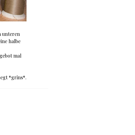
n unteren
eine halbe
ngebot mal
egt *grins*.