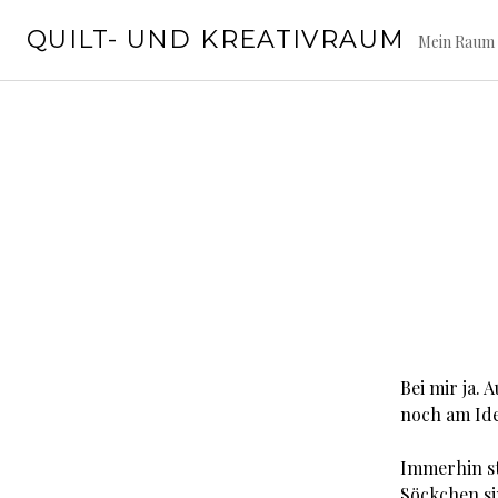
Springe
QUILT- UND KREATIVRAUM
zum
Mein Raum 
Inhalt
Bei mir ja.
noch am Id
Immerhin st
Söckchen si