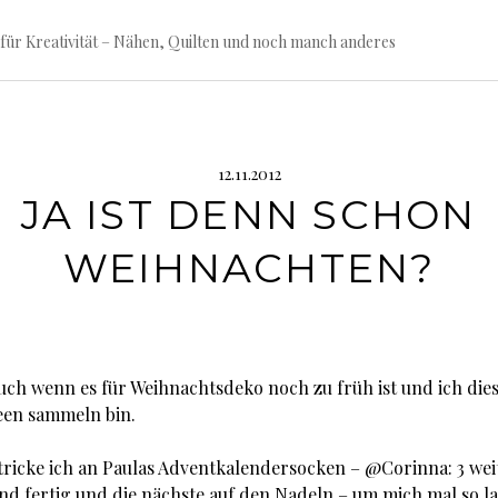
für Kreativität – Nähen, Quilten und noch manch anderes
12.11.2012
JA IST DENN SCHON
WEIHNACHTEN?
 Auch wenn es für Weihnachtsdeko noch zu früh ist und ich die
een sammeln bin.
ricke ich an Paulas Adventkalendersocken – @Corinna: 3 wei
nd fertig und die nächste auf den Nadeln – um mich mal so 