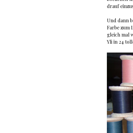
drauf einzus
Und dann br
Farbe zum L
gleich mal 
Yli in 24 to