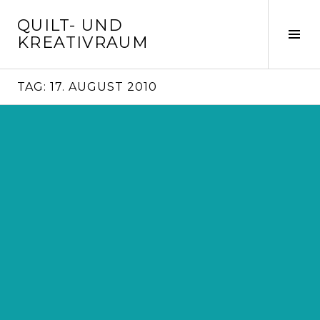
Springe
QUILT- UND
zum
Seit
KREATIVRAUM
Inhalt
ums
TAG:
17. AUGUST 2010