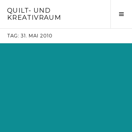
Springe
QUILT- UND
zum
Seit
KREATIVRAUM
Inhalt
ums
TAG:
31. MAI 2010