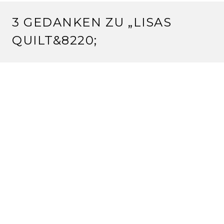
3 GEDANKEN ZU „
LISAS
QUILT
&8220;
SIBYLLE
11.3.2010 um 12:45 Uhr
Hallo Claudia,
Menschenskinder, ist das ein schöner Quilt
geworden!!! Ist Lisa zufällig bei den Kinderlächeln-
Stickern vorbei gekommen? So toll sieht der Quilt
aus!!! Einfach spitze!!!
Ich hoffe, Lisa geht es jetzt etwas besser und sie kann
was unternehmen. Strickt sie noch?