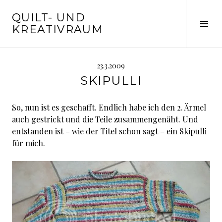
Springe
QUILT- UND
zum
Seit
KREATIVRAUM
Inhalt
ums
23.3.2009
SKIPULLI
So, nun ist es geschafft. Endlich habe ich den 2. Ärmel
auch gestrickt und die Teile zusammengenäht. Und
entstanden ist – wie der Titel schon sagt – ein Skipulli
für mich.