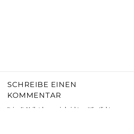
SCHREIBE EINEN
KOMMENTAR
Deine E-Mail-Adresse wird nicht veröffentlicht.
Erforderliche Felder sind mit
*
markiert
Kommentar
*