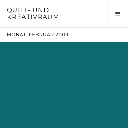
Springe
QUILT- UND
zum
Seit
KREATIVRAUM
Inhalt
ums
MONAT:
FEBRUAR 2009