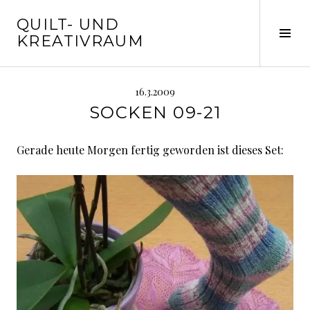
Springe
QUILT- UND
zum
Seit
KREATIVRAUM
Inhalt
ums
16.3.2009
SOCKEN 09-21
Gerade heute Morgen fertig geworden ist dieses Set: