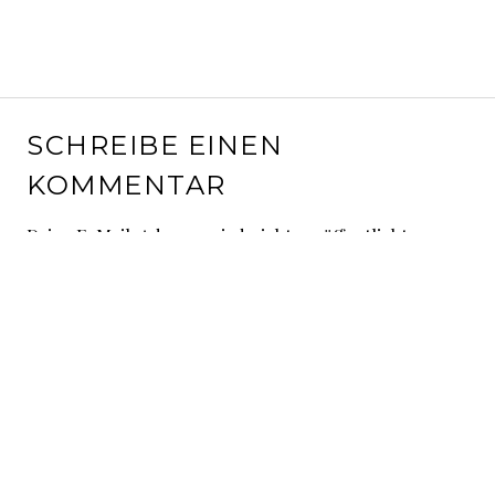
SCHREIBE EINEN
KOMMENTAR
Deine E-Mail-Adresse wird nicht veröffentlicht.
Erforderliche Felder sind mit
*
markiert
Kommentar
*