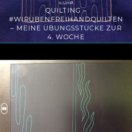
9.2.2018
QUILTING –
#WIRÜBENFREIHANDQUILTEN
– MEINE ÜBUNGSSTÜCKE ZUR
4. WOCHE