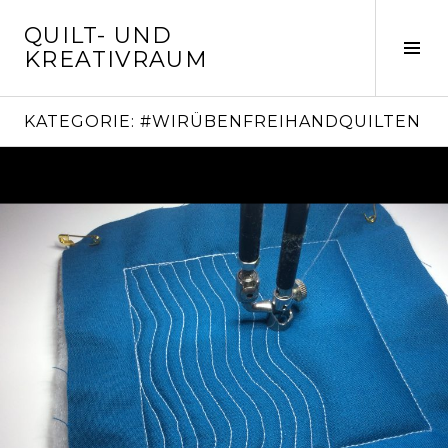
Springe
QUILT- UND
zum
Seit
KREATIVRAUM
Inhalt
ums
KATEGORIE:
#WIRÜBENFREIHANDQUILTEN