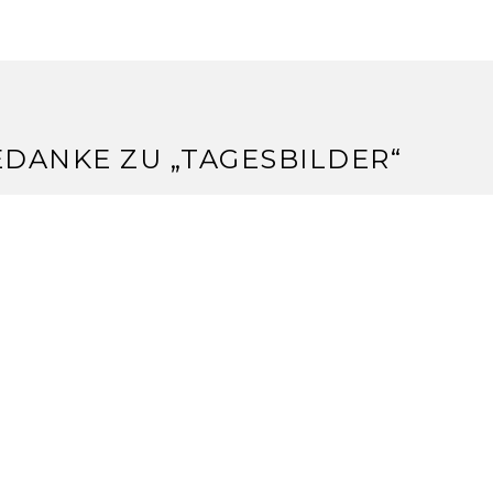
EDANKE ZU „
TAGESBILDER
“
YLKE
4.2014 um 11:09 Uhr
; echt zum knuddeln
en