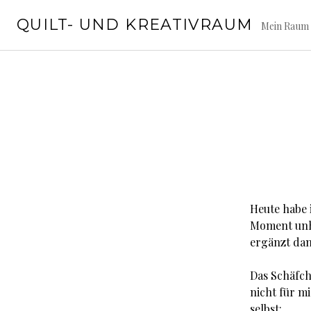
Springe
QUILT- UND KREATIVRAUM
zum
Mein Raum 
Inhalt
Heute habe 
Moment unhe
ergänzt dan
Das Schäfch
nicht für m
selbst: