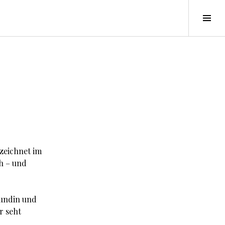
Seit
ums
 zeichnet im
h – und
eundin und
r seht