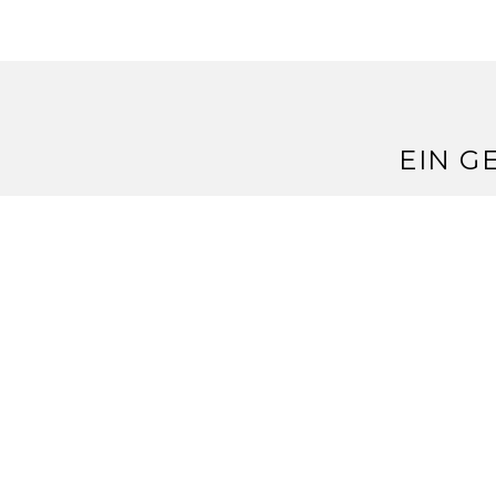
EIN G
S
4.
wie süüüüüß
LG
Sylke
Antwort