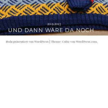
20.9.2013
UND DANN WÄRE DA NOCH …
Stolz präsentiert von WordPress
|
Theme: Cubic von
WordPress.com
.