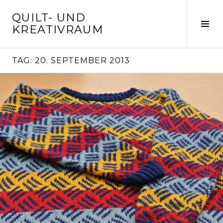
Springe
QUILT- UND
zum
Seit
KREATIVRAUM
Inhalt
ums
TAG:
20. SEPTEMBER 2013