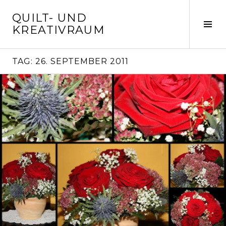
Springe
QUILT- UND
zum
Seit
KREATIVRAUM
Inhalt
ums
TAG:
26. SEPTEMBER 2011