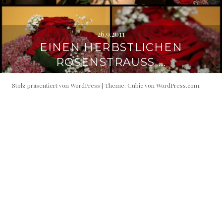
26.9.2011
EINEN HERBSTLICHEN
ROSENSTRAUSS …
Stolz präsentiert von WordPress
|
Theme: Cubic von
WordPress.com
.