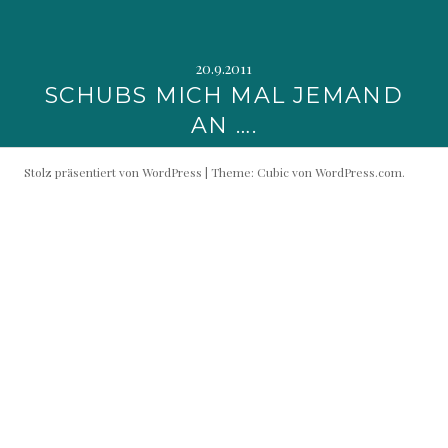
20.9.2011
SCHUBS MICH MAL JEMAND
AN ….
Stolz präsentiert von WordPress
|
Theme: Cubic von
WordPress.com
.