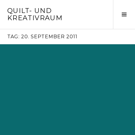
Springe
QUILT- UND
zum
Seit
KREATIVRAUM
Inhalt
ums
TAG:
20. SEPTEMBER 2011