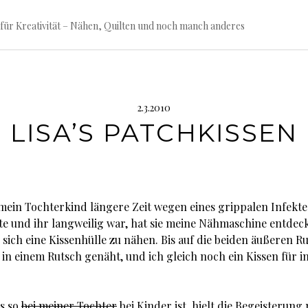
für Kreativität – Nähen, Quilten und noch manch anderes
2.3.2010
LISA’S PATCHKISSEN
 mein Tochterkind längere Zeit wegen eines grippalen Infekte
te und ihr langweilig war, hat sie meine Nähmaschine entdec
sich eine Kissenhülle zu nähen. Bis auf die beiden äußeren R
 in einem Rutsch genäht, und ich gleich noch ein Kissen für i
s so
bei meiner Tochter
bei Kinder ist, hielt die Begeisterung