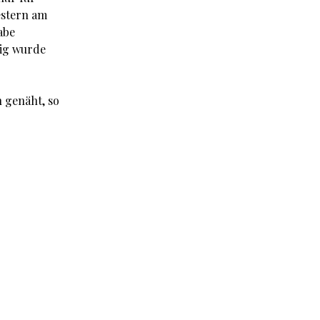
estern am
abe
tig wurde
 genäht, so