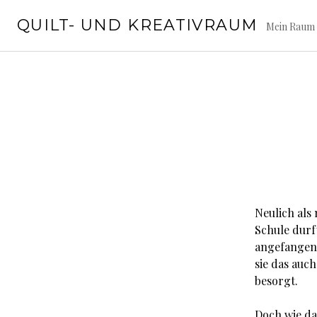
Springe
QUILT- UND KREATIVRAUM
zum
Mein Raum 
Inhalt
Neulich als
Schule durf
angefangen 
sie das auch
besorgt.
Doch wie da