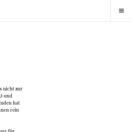
Seit
ums
s nicht zur
kt und
unden hat
nnen rein
 nur für