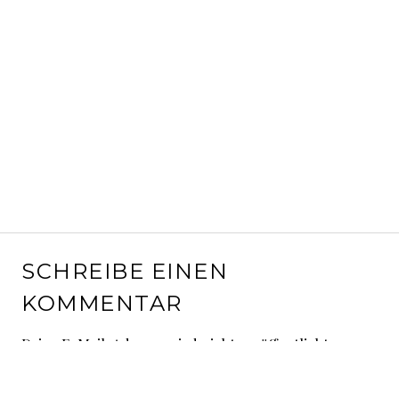
SCHREIBE EINEN
KOMMENTAR
Deine E-Mail-Adresse wird nicht veröffentlicht.
Erforderliche Felder sind mit
*
markiert