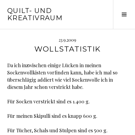
Springe
QUILT- UND
zum
Seit
KREATIVRAUM
Inhalt
ums
23.9.2009
WOLLSTATISTIK
Da ich inzwischen einige Lücken in meinen
Sockenwollkisten vorfinden kann, habe ich mal so
überschlägig addiert wie viel Sockenwolle ich in
diesem Jahr schon verstrickt habe.
Für Socken verstrickt sind es 1.400 g.
Für meinen Skipulli sind es knapp 600 g.
Für Tücher, Schals und Stulpen sind es 500 g.