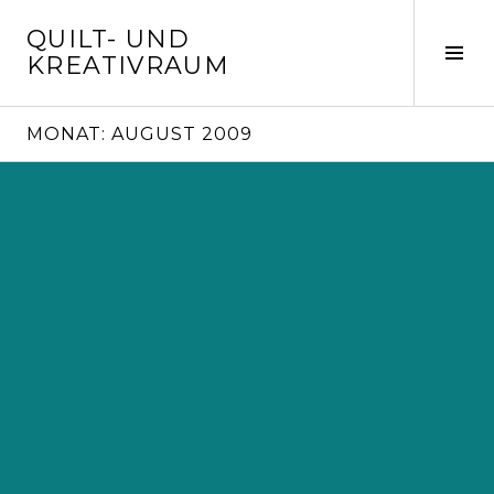
Springe
QUILT- UND
zum
Seit
KREATIVRAUM
Inhalt
ums
MONAT:
AUGUST 2009