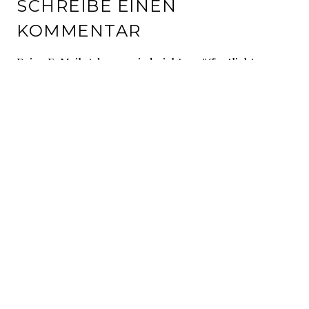
SCHREIBE EINEN
KOMMENTAR
Deine E-Mail-Adresse wird nicht veröffentlicht.
Erforderliche Felder sind mit
*
markiert
Kommentar
*
Name
*