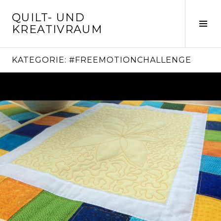
Springe
QUILT- UND
zum
Seit
KREATIVRAUM
Inhalt
ums
KATEGORIE:
#FREEMOTIONCHALLENGE