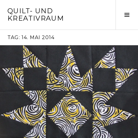
Springe
QUILT- UND
zum
Seit
KREATIVRAUM
Inhalt
ums
TAG:
14. MAI 2014