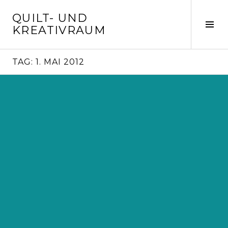
Springe
QUILT- UND
zum
Seit
KREATIVRAUM
Inhalt
ums
TAG:
1. MAI 2012