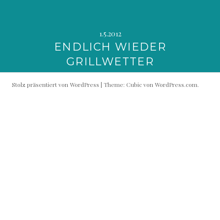
1.5.2012
ENDLICH WIEDER
GRILLWETTER
Stolz präsentiert von WordPress
|
Theme: Cubic von
WordPress.com
.