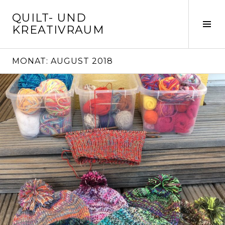
Springe
QUILT- UND
zum
Seit
KREATIVRAUM
Inhalt
ums
MONAT:
AUGUST 2018